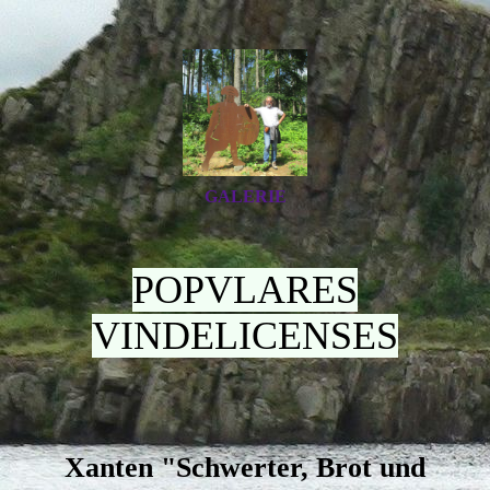
GALERIE
POPVLARES
VINDELICENSES
Xanten "Schwerter, Brot und