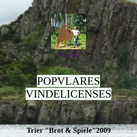
GALERIE
POPVLARES
VINDELICENSES
Trier "Brot & Spiele"2009